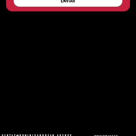
ENVIAR
ventas@dominicandream.agency