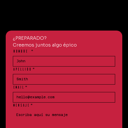
¿PREPARADO?
Creemos juntos algo épico
NOMBRE
*
APELLIDO
*
EMAIL
*
MENSAJE
*